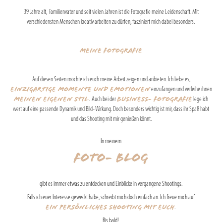
39 Jahre alt, Familienvater und seit vielen Jahren ist die Fotografie meine Leidenschaft. Mit
verschiedensten Menschen kreativ arbeiten zu dürfen, fasziniert mich dabei besonders.
Meine Fotografie
Auf diesen Seiten möchte ich euch meine Arbeit zeigen und anbieten. Ich liebe es,
einzufangen und verleihe ihnen
einzigartige Momente und Emotionen
. Auch bei der
lege ich
meinen eigenen Stil
Business- Fotografie
wert auf eine passende Dynamik und Bild- Wirkung. Doch besonders wichtig ist mir, dass ihr Spaß habt
und das Shooting mit mir genießen könnt.
In meinem
gibt es immer etwas zu entdecken und Einblicke in vergangene Shootings.
Falls ich euer Interesse geweckt habe, schreibt mich doch einfach an. Ich freue mich auf
.
ein persönliches Shooting mit euch
Bis bald!