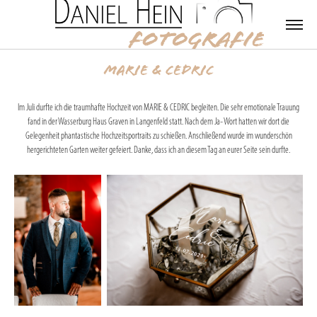
MARIE & CEDRIC
Im Juli durfte ich die traumhafte Hochzeit von MARIE & CEDRIC begleiten. Die sehr emotionale Trauung
fand in der Wasserburg Haus Graven in Langenfeld statt. Nach dem Ja- Wort hatten wir dort die
Gelegenheit phantastische Hochzeitsportraits zu schießen. Anschließend wurde im wunderschön
hergerichteten Garten weiter gefeiert. Danke, dass ich an diesem Tag an eurer Seite sein durfte.