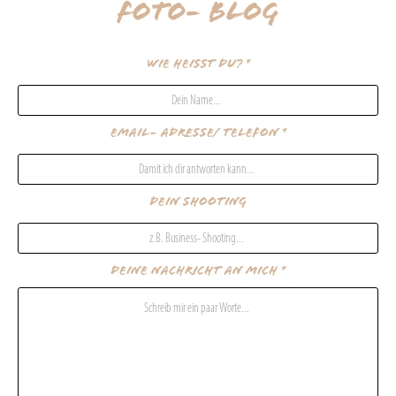
Wie heißt Du? *
Email- Adresse/ Telefon *
Dein Shooting
Deine Nachricht an mich *