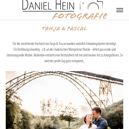
TANJA & PASCAL
Für die anstehende Hochzeit von Tanja & Pascal wurden natürlich Einladungskarten benötigt.
Ein Verlobungsshooting - z.B. an der malerischen Müngstener Brücke - liefert passende und
stimmungsvolle Motive. Nebenbei entsteht eine Vertrautheit mit mir und meiner Art zu fotografieren. So
wird der große Tag ganz entspannt...